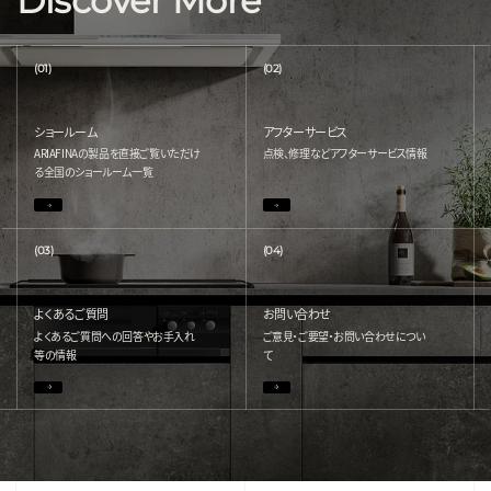
Discover More
(01)
(02)
ショールーム
アフターサービス
ARIAFINAの製品を直接ご覧いただけ
点検、修理などアフターサービス情報
る
全国のショールーム一覧
(03)
(04)
よくあるご質問
お問い合わせ
よくあるご質問への回答やお手入れ
ご意見・ご要望・お問い合わせについ
等の情報
て