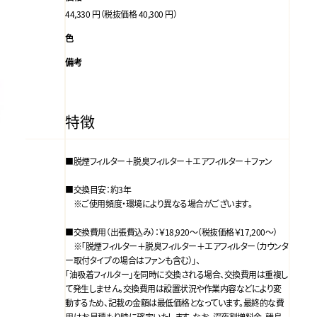
44,330 円（税抜価格 40,300 円）
色
備考
特徴
■脱煙フィルター＋脱臭フィルター＋エアフィルター＋ファン
■交換目安：約3年
※ご使用頻度・環境により異なる場合がございます。
■交換費用（出張費込み）：￥18,920～（税抜価格￥17,200～）
※「脱煙フィルター＋脱臭フィルター＋エアフィルター（カウンタ
ー取付タイプの場合はファンも含む）」、
「油吸着フィルター」を同時に交換される場合、交換費用は重複し
て発生しません。交換費用は設置状況や作業内容などにより変
動するため、記載の金額は最低価格となっています。最終的な費
用はお見積もり時に確定いたします。なお、深夜割増料金、離島