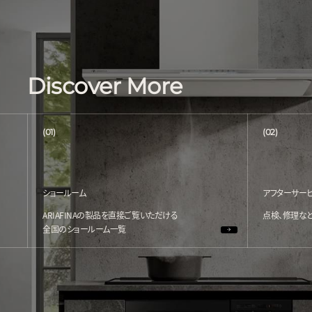
Discover More
(01)
(02)
ショールーム
アフターサー
ARIAFINAの製品を直接ご覧いただける
点検、修理な
全国のショールーム一覧