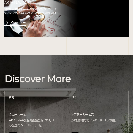
ARIAFINAについて
ARIAFINA(アリアフィーナ) ブランドのフィロソフィー、ミ
ッション、ブランドエレメント、ヒストリーをご紹介します。
View more
Discover More
(01)
(02)
ショールーム
アフターサービス
ARIAFINAの製品を直接ご覧いただけ
点検、修理などアフターサービス情報
る
全国のショールーム一覧