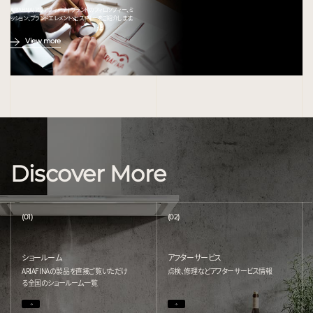
ARIAFINA(アリアフィーナ) ブランドのフィロソフィー、ミ
ッション、ブランドエレメント、ヒストリーをご紹介します。
View more
Discover More
(01)
(02)
ショールーム
アフターサービス
ARIAFINAの製品を直接ご覧いただけ
点検、修理などアフターサービス情報
る
全国のショールーム一覧