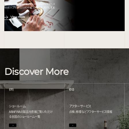
ARIAFINA(アリアフィーナ) ブランドのフィロソフィー、ミ
ッション、ブランドエレメント、ヒストリーをご紹介します。
View more
Discover More
(01)
(02)
ショールーム
アフターサービス
ARIAFINAの製品を直接ご覧いただけ
点検、修理などアフターサービス情報
る
全国のショールーム一覧