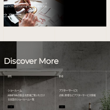
ARIAFINA(アリアフィーナ) ブランドのフィロソフィー、ミ
ッション、ブランドエレメント、ヒストリーをご紹介します。
View more
Discover More
(01)
(02)
ショールーム
アフターサービス
ARIAFINAの製品を直接ご覧いただけ
点検、修理などアフターサービス情報
る
全国のショールーム一覧