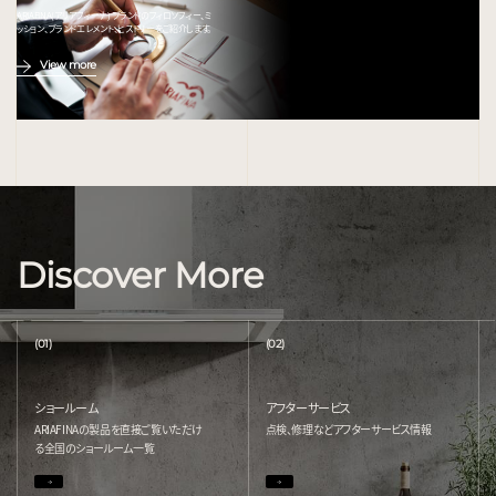
ARIAFINA(アリアフィーナ) ブランドのフィロソフィー、ミ
ッション、ブランドエレメント、ヒストリーをご紹介します。
View more
Discover More
(01)
(02)
ショールーム
アフターサービス
ARIAFINAの製品を直接ご覧いただけ
点検、修理などアフターサービス情報
る
全国のショールーム一覧