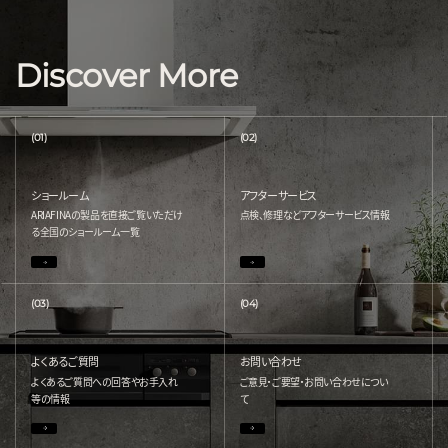
Discover More
(01)
(02)
ショールーム
アフターサービス
ARIAFINAの製品を直接ご覧いただけ
点検、修理などアフターサービス情報
る
全国のショールーム一覧
(03)
(04)
よくあるご質問
お問い合わせ
よくあるご質問への回答やお手入れ
ご意見・ご要望・お問い合わせについ
等の情報
て