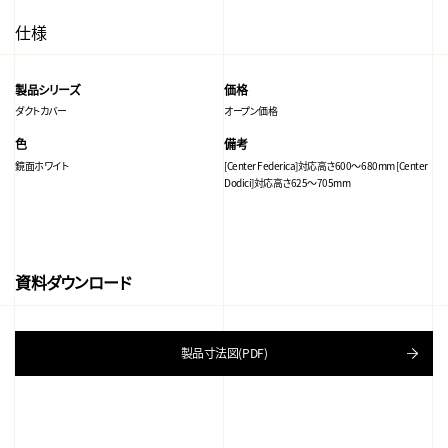
仕様
製品シリーズ
価格
ダクトカバー
オープン価格
色
備考
鏡面ホワイト
[Center Federica]対応高さ600～680mm [Center
Dodici]対応高さ625～705mm
資料ダウンロード
製品寸法図(PDF)