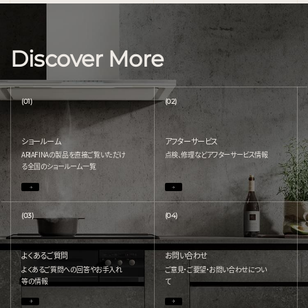
Discover More
(01)
(02)
ショールーム
アフターサービス
ARIAFINAの製品を直接ご覧いただけ
点検、修理などアフターサービス情報
る
全国のショールーム一覧
(03)
(04)
よくあるご質問
お問い合わせ
よくあるご質問への回答やお手入れ
ご意見・ご要望・お問い合わせについ
等の情報
て