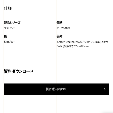
仕様
製品シリーズ
価格
ダクトカバー
オープン価格
色
備考
鏡面ブルー
[Center Federica]対応高さ680～760mm [Center
Dodici]対応高さ705～785mm
資料ダウンロード
製品寸法図(PDF)