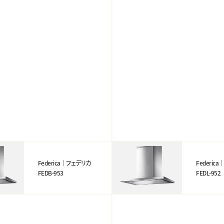
Federica｜フェデリカ
Federic
FEDB-953
FEDL-952