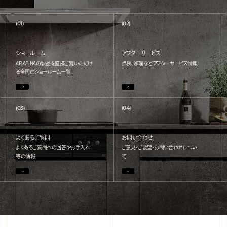
(01)
(02)
ショールーム
アフターサービス
ARIAFINAの製品を直接ご覧いただけ
点検、修理などアフターサービス情報
る
全国のショールーム一覧
(03)
(04)
よくあるご質問
お問い合わせ
よくあるご質問への回答やお手入れ
ご意見・ご要望・お問い合わせについ
等の情報
て