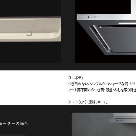
ユニボディ
つぎ目のない、シンプルかつシャープな薄さ35
フード部下面からつぎ目・段差・ねじを取り除
※ユニ（Uni）：連結、単一に