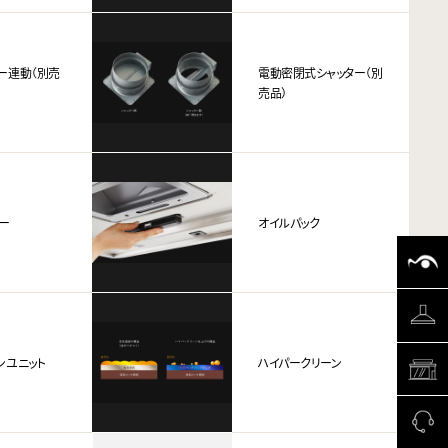
ー連動（別売
電動密閉式シャッター（別
売品）
ー
オイルパック
ンユニット
ハイパークリーン