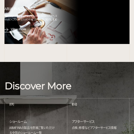
ARIAFINAについて
ARIAFINA(アリアフィーナ) ブランドのフィロソフィー、ミ
ッション、ブランドエレメント、ヒストリーをご紹介します。
View more
Discover More
(01)
(02)
ショールーム
アフターサービス
ARIAFINAの製品を直接ご覧いただけ
点検、修理などアフターサービス情報
る
全国のショールーム一覧