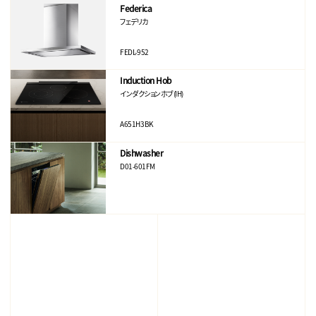
Federica
フェデリカ
FEDL-952
Induction Hob
インダクションホブ(IH)
A651H3BK
Dishwasher
D01-601FM