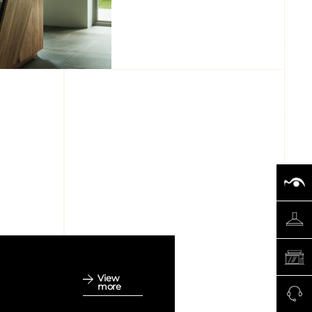
View
more