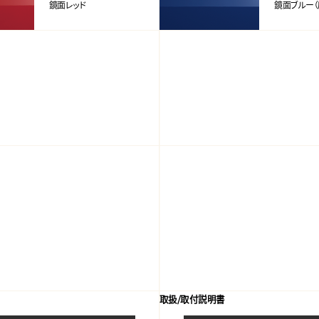
鏡面レッド
鏡面ブルー（
取扱/取付説明書