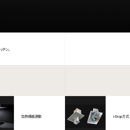
ッチン。
加熱機器連動
i-Drop方式