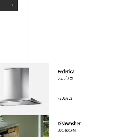
Federica
フェデリカ
FEDL-952
Dishwasher
D01-601FM