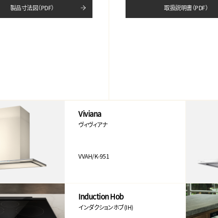
製品寸法図（PDF）
取扱説明書（PDF）
Viviana
ヴィヴィアナ
VVAH/K-951
Induction Hob
インダクションホブ(IH)