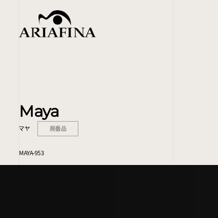
Maya
マヤ
廃番品
MAYA-953