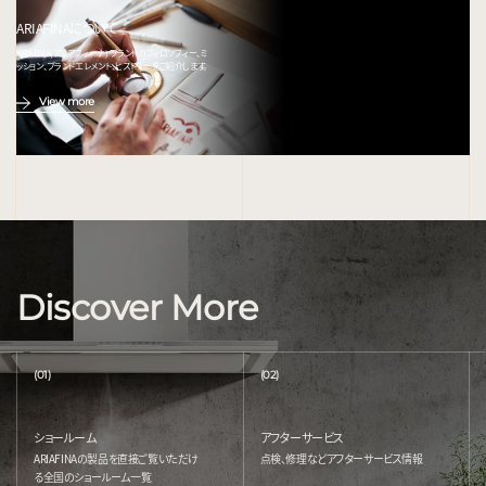
ARIAFINAについて
ARIAFINA(アリアフィーナ) ブランドのフィロソフィー、ミ
ッション、ブランドエレメント、ヒストリーをご紹介します。
View more
Discover More
(01)
(02)
ショールーム
アフターサービス
ARIAFINAの製品を直接ご覧いただけ
点検、修理などアフターサービス情報
る
全国のショールーム一覧