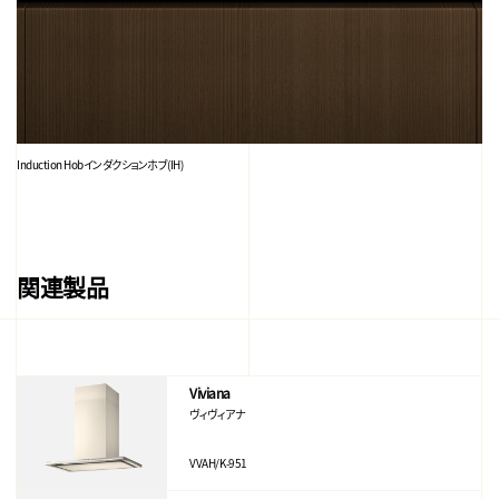
Induction Hob
インダクションホブ(IH)
関連製品
Viviana
ヴィヴィアナ
VVAH/K-951