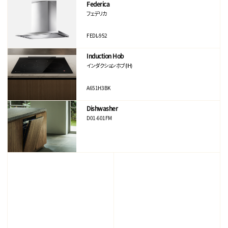
Federica
フェデリカ
FEDL-952
Induction Hob
インダクションホブ(IH)
A651H3BK
Dishwasher
D01-601FM