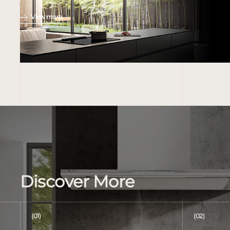
View more
Discover More
(01)
(02)