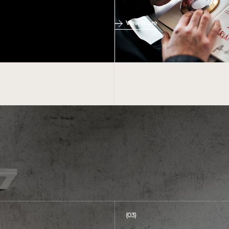
View more
(03)