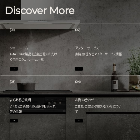
Discover More
(01)
(02)
ショールーム
アフターサービス
ARIAFINAの製品を直接ご覧いただけ
点検、修理などアフターサービス情報
る
全国のショールーム一覧
(03)
(04)
よくあるご質問
お問い合わせ
よくあるご質問への回答やお手入れ
ご意見・ご要望・お問い合わせについ
等の情報
て