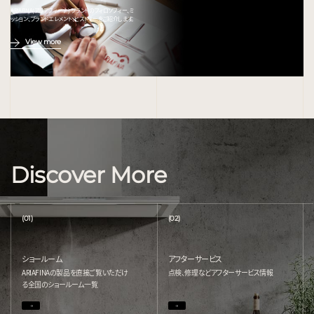
ARIAFINA(アリアフィーナ) ブランドのフィロソフィー、ミ
ッション、ブランドエレメント、ヒストリーをご紹介します。
View more
Discover More
(01)
(02)
ショールーム
アフターサービス
ARIAFINAの製品を直接ご覧いただけ
点検、修理などアフターサービス情報
る
全国のショールーム一覧