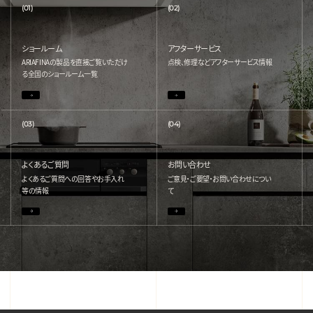
(01)
(02)
ショールーム
アフターサービス
ARIAFINAの製品を直接ご覧いただけ
点検、修理などアフターサービス情報
る
全国のショールーム一覧
(03)
(04)
よくあるご質問
お問い合わせ
よくあるご質問への回答やお手入れ
ご意見・ご要望・お問い合わせについ
等の情報
て