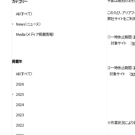
平素は格別のお引
カテゴリー
このたび、アリア
All（すべて）
弊社サイトをご利
News（ニュース）
Media（メディア掲載情報）
①一時休止期間：
対象サイト ：
ht
掲載年
②一時休止期間：
All（すべて）
対象サイト ：
ht
2026
2025
2024
2023
※作業状況により
2022