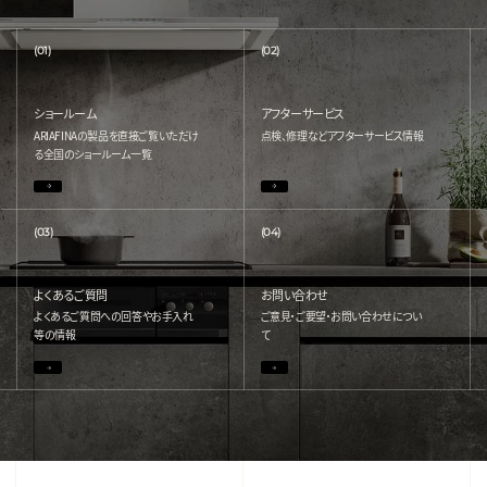
(01)
(02)
ショールーム
アフターサービス
ARIAFINAの製品を直接ご覧いただけ
点検、修理などアフターサービス情報
る
全国のショールーム一覧
(03)
(04)
よくあるご質問
お問い合わせ
よくあるご質問への回答やお手入れ
ご意見・ご要望・お問い合わせについ
等の情報
て