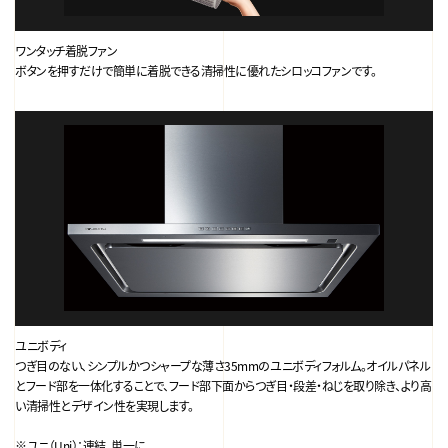
ワンタッチ着脱ファン
ボタンを押すだけで簡単に着脱できる清掃性に優れたシロッコファンです。
ユニボディ
つぎ目のない、シンプルかつシャープな薄さ35mmのユニボディフォルム。オイルパネル
とフード部を一体化することで、フード部下面からつぎ目・段差・ねじを取り除き、より高
い清掃性とデザイン性を実現します。
※ユニ（Uni）：連結、単一に