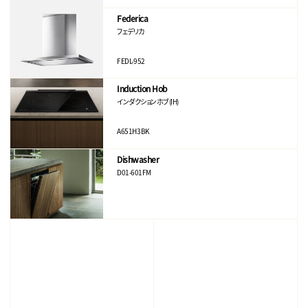
Federica
フェデリカ
FEDL-952
Induction Hob
インダクションホブ(IH)
A651H3BK
Dishwasher
D01-601FM