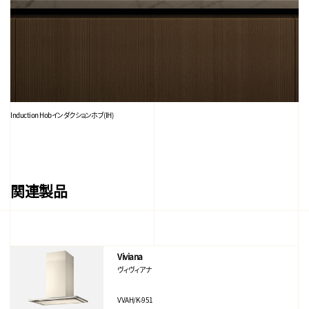
Induction Hob
インダクションホブ(IH)
関連製品
Viviana
ヴィヴィアナ
VVAH/K-951