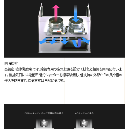
同時給排
高気密・高断熱住宅では、給気専用の空気経路を設けて排気と給気を同時に行いま
す。給排気口には電動密閉式シャッターを標準装備し、低支持の外部からの風や音の
侵入を防ぎます。給気方式は自然給気です。