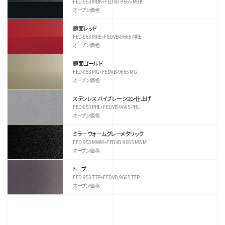
FED-953 MBK+FEDVB-9665 MBK
オープン価格
鏡面レッド
FED-953 MRE+FEDVB-9665 MRE
オープン価格
鏡面ゴールド
FED-953 MG+FEDVB-9665 MG
オープン価格
ステンレス バイブレーション仕上げ
FED-953 PHL+FEDVB-9665 PHL
オープン価格
ミラーウォームグレーメタリック
FED-953 MWM+FEDVB-9665 MWM
オープン価格
トープ
FED-953 TTP+FEDVB-9665 TTP
オープン価格