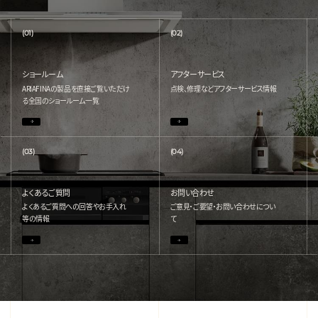
(01)
(02)
ショールーム
アフターサービス
ARIAFINAの製品を直接ご覧いただけ
点検、修理などアフターサービス情報
る
全国のショールーム一覧
(03)
(04)
よくあるご質問
お問い合わせ
よくあるご質問への回答やお手入れ
ご意見・ご要望・お問い合わせについ
等の情報
て