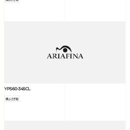
YPS60-345CL
横ふさぎ板