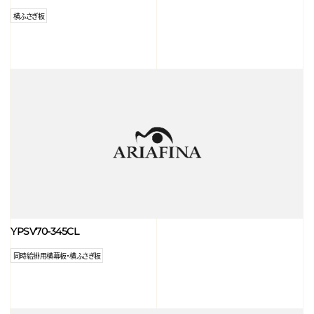
横ふさぎ板
YPSV70-345CL
同時給排用横幕板・横ふさぎ板