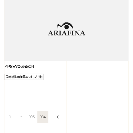
YPSV70-345CR
同時給排用横幕板・横ふさぎ板
1
・
103
104