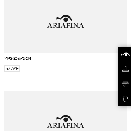
YPS60-345CR
横ふさぎ板