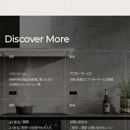
Discover More
(01)
(02)
ショールーム
アフターサービス
ARIAFINAの製品を直接ご覧いただけ
点検、修理などアフターサービス情報
る
全国のショールーム一覧
(03)
(04)
よくあるご質問
お問い合わせ
よくあるご質問への回答やお手入れ
ご意見・ご要望・お問い合わせについ